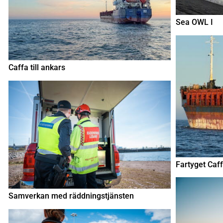
Sea OWL I
Caffa till ankars
Fartyget Caf
Samverkan med räddningstjänsten