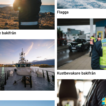
Flagga
 bakifrån
Kustbevakare bakifrån