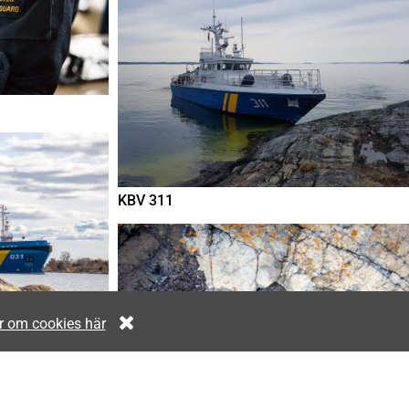
KBV 311
r om cookies här