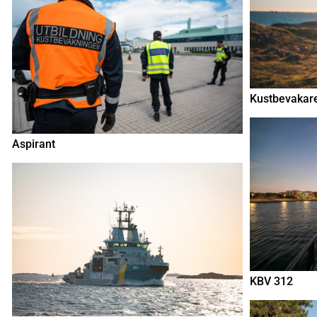
Kustbevakare
Aspirant
KBV 312